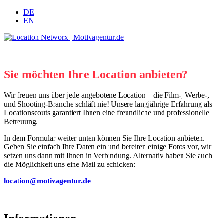
DE
EN
Skip
to
Location Networx | Motivagentur.de
Ihre Locationscouts in Berlin und Deutschland
content
Sie möchten Ihre Location anbieten?
Wir freuen uns über jede angebotene Location
– die Film-,
Werbe-,
und Shooting-Branche schläft nie!
Unsere langjährige Erfahrung als
Locationscouts garantiert Ihnen eine freundliche und professionelle
Betreuung.
In dem Formular weiter unten können Sie Ihre Location anbieten.
Geben Sie einfach Ihre Daten ein und bereiten einige Fotos vor, wir
setzen uns dann mit Ihnen in Verbindung. Alternativ haben Sie auch
die Möglichkeit uns eine Mail zu schicken:
location@motivagentur.de
Informationen