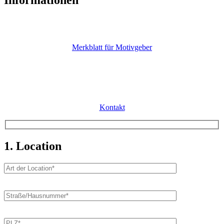
Auf unserem
Merkblatt für Motivgeber
können Sie sich alle
wichtigen Informationen anschauen.
Merkblatt für Motivgeber
Falls Sie noch weitere Fragen haben, freuen wir uns über eine
persönliche Kontaktaufnahme.
Kontakt
1. Location